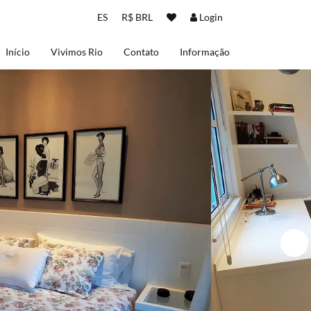
ES
R$ BRL
Login
Início
Vivimos Rio
Contato
Informação
Sobre nos
Termos de uso
Política de Privacidad