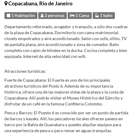
Copacabana, Rio de Janeiro
1 Habitación
2 personas
1 Cama
1 baño
Departamento reformado, acogedor y tranquilo, a sólo dos cuadras
de la playa de Copacabana. Dormitorio con cama matrimonial,
closets empotrados y aire acondicionado. Salón con sofá, sillón, TV
de pantalla plana, aire acondicionado y zona de comedor. Baño
completo con cajón de blindex en la ducha. Cocina completa y bien
equipada. Internet de alta velocidad con wifi.
Atracciones turísticas:
Fuerte de Copacabana: El Fuerte es uno de los principales
atractivos turísticos del Posto 6. Además de su importancia
histórica, ofrece una de las mejores vistas de la playa y la costa de
Copacabana. Allí podrás visitar el Museo Histórico del Ejército y
disfrutar de un café en la famosa Confitería Colombo.
Pesca y Barcos: El Puesto 6 es conocido por ser un punto de partida
de barcos y kayaks. Allí, los pescadores locales ofrecen paseos en
barco por la Bahía de Guanabara y puedes alquilar equipos para
una experiencia de pesca o para remar en aguas tranquilas.