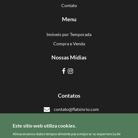
Contato
Menu
Imóveis por Temporada
Compra e Venda
Nossas Mídias
Contatos
contato@flatsinrio.com
+55 21 993918308
Este sitio web utiliza cookies.
+55 21 993918308
Almacenamos datos temporalmente para mejorar su experiencia de