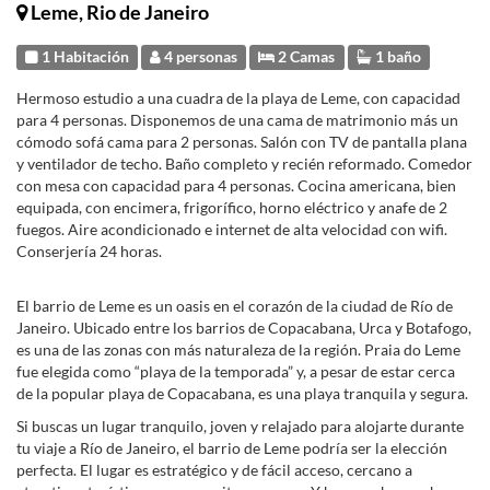
Leme, Rio de Janeiro
1 Habitación
4 personas
2 Camas
1 baño
Hermoso estudio a una cuadra de la playa de Leme, con capacidad
para 4 personas. Disponemos de una cama de matrimonio más un
cómodo sofá cama para 2 personas. Salón con TV de pantalla plana
y ventilador de techo. Baño completo y recién reformado. Comedor
con mesa con capacidad para 4 personas. Cocina americana, bien
equipada, con encimera, frigorífico, horno eléctrico y anafe de 2
fuegos. Aire acondicionado e internet de alta velocidad con wifi.
Conserjería 24 horas.
El barrio de Leme es un oasis en el corazón de la ciudad de Río de
Janeiro. Ubicado entre los barrios de Copacabana, Urca y Botafogo,
es una de las zonas con más naturaleza de la región. Praia do Leme
fue elegida como “playa de la temporada” y, a pesar de estar cerca
de la popular playa de Copacabana, es una playa tranquila y segura.
Si buscas un lugar tranquilo, joven y relajado para alojarte durante
tu viaje a Río de Janeiro, el barrio de Leme podría ser la elección
perfecta. El lugar es estratégico y de fácil acceso, cercano a