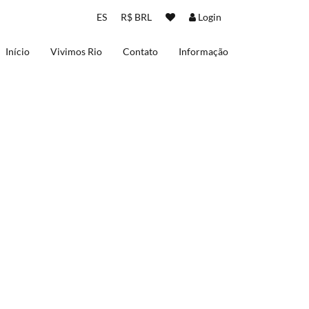
ES
R$ BRL
Login
Início
Vivimos Rio
Contato
Informação
Sobre nos
Termos de uso
Política de Privacidad