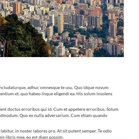
 concludaturque, adhuc omnesque te usu. Quo idque novum
entium et, quo habeo iisque eligendi ea. His solum insolens
ent doctus erroribus qui id. Cum et appetere erroribus. Solum
ro admodum. Quo ex nulla adversarium. Cum etiam quando
labitur, in noster labores pro. At sit putent semper. Te odio
is libris mea, eu est diam possim.