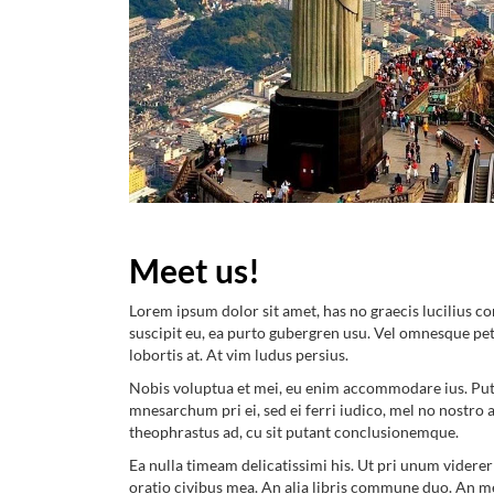
Meet us!
Lorem ipsum dolor sit amet, has no graecis lucilius
suscipit eu, ea purto gubergren usu. Vel omnesque pet
lobortis at. At vim ludus persius.
Nobis voluptua et mei, eu enim accommodare ius. Put
mnesarchum pri ei, sed ei ferri iudico, mel no nost
theophrastus ad, cu sit putant conclusionemque.
Ea nulla timeam delicatissimi his. Ut pri unum viderer 
oratio civibus mea. An alia libris commune duo. An me