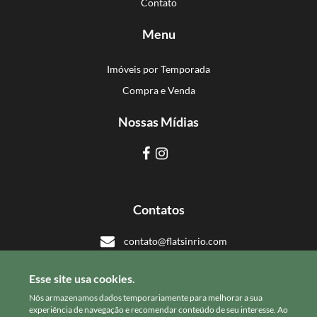
Contato
Menu
Imóveis por Temporada
Compra e Venda
Nossas Mídias
Contatos
contato@flatsinrio.com
+55 21 993918308
Esse site usa cookies.
+55 21 993918308
Nós armazenamos dados temporariamente para melhorar a sua
experiência de navegação e recomendar conteúdo de seu interesse. Ao