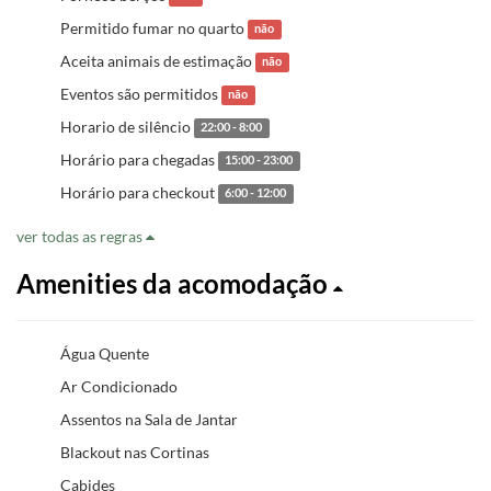
Permitido fumar no quarto
não
Aceita animais de estimação
não
Eventos são permitidos
não
Horario de silêncio
22:00 - 8:00
Horário para chegadas
15:00 - 23:00
Horário para checkout
6:00 - 12:00
ver todas as regras
Amenities da acomodação
Água Quente
Ar Condicionado
Assentos na Sala de Jantar
Blackout nas Cortinas
Cabides