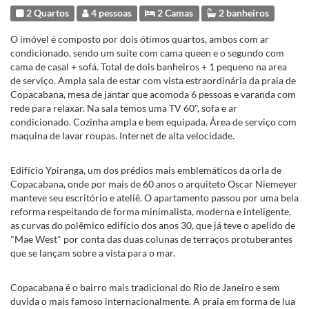
2 Quartos
4 pessoas
2 Camas
2 banheiros
O imóvel é composto por dois ótimos quartos, ambos com ar
condicionado, sendo um suite com cama queen e o segundo com
cama de casal + sofá. Total de dois banheiros + 1 pequeno na area
de serviço. Ampla sala de estar com vista estraordinária da praia de
Copacabana, mesa de jantar que acomoda 6 pessoas e varanda com
rede para relaxar. Na sala temos uma TV 60", sofa e ar
condicionado. Cozinha ampla e bem equipada. Área de serviço com
maquina de lavar roupas. Internet de alta velocidade.
Edifício Ypiranga, um dos prédios mais emblemáticos da orla de
Copacabana, onde por mais de 60 anos o arquiteto Oscar Niemeyer
manteve seu escritório e ateliê. O apartamento passou por uma bela
reforma respeitando de forma minimalista, moderna e inteligente,
as curvas do polêmico edifício dos anos 30, que já teve o apelido de
"Mae West" por conta das duas colunas de terraços protuberantes
que se lançam sobre a vista para o mar.
Copacabana é o bairro mais tradicional do Rio de Janeiro e sem
duvida o mais famoso internacionalmente. A praia em forma de lua