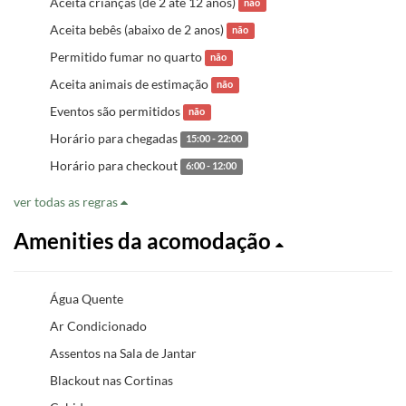
Aceita crianças (de 2 até 12 anos)
não
Aceita bebês (abaixo de 2 anos)
não
Permitido fumar no quarto
não
Aceita animais de estimação
não
Eventos são permitidos
não
Horário para chegadas
15:00 - 22:00
Horário para checkout
6:00 - 12:00
ver todas as regras
Amenities da acomodação
Água Quente
Ar Condicionado
Assentos na Sala de Jantar
Blackout nas Cortinas