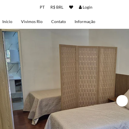
PT
R$ BRL
Login
Início
Vivimos Rio
Contato
Informação
Sobre nós
Termos de uso
Políticas de Privacidade