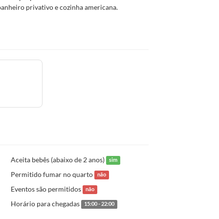
banheiro privativo e cozinha americana.
Aceita bebês (abaixo de 2 anos)
sim
Permitido fumar no quarto
não
Eventos são permitidos
não
Horário para chegadas
15:00 - 22:00