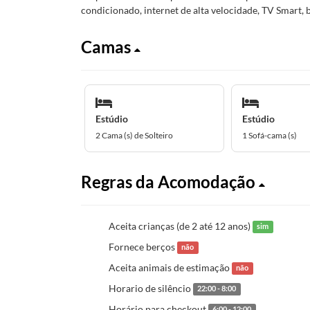
condicionado, internet de alta velocidade, TV Smart, 
Camas
Estúdio
Estúdio
2 Cama (s) de Solteiro
1 Sofá-cama (s)
Regras da Acomodação
Aceita crianças (de 2 até 12 anos)
sim
Fornece berços
não
Aceita animais de estimação
não
Horario de silêncio
22:00 - 8:00
Horário para checkout
6:00 - 12:00