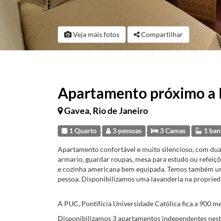
Veja mais fotos
Compartilhar
Apartamento próximo a
Gavea, Rio de Janeiro
1 Quarto
3 pessoas
3 Camas
1 ban
Apartamento confortável e muito silencioso, com duas
armario, guardar roupas, mesa para estudo ou refeiçõe
e cozinha americana bem equipada. Temos também u
pessoa. Disponibilizamos uma lavanderia na proprieda
A PUC, Pontifícia Universidade Católica fica a 900 m
Disponibilizamos 3 apartamentos independentes nest