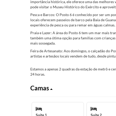
importância histórica, ele oferece uma das melhores v
pode visitar o Museu Histórico do Exército e aprove
Pesca e Barcos: O Posto 6 é conhecido por ser um pon
locais oferecem passeios de barco pela Baía de Guan
experiência de pesca ou para remar em águas calmas.
Praia e Lazer: A área do Posto 6 tem um mar mais tra
também uma ótima opção para famílias com crianças 
mais sossegada.
Feira de Artesanato: Aos domingos, o calçadão do Pos
artistas e artesãos locais vendem de tudo, desde pintur
Estamos a apenas 2 quadras da estação de metrô e ce
24 horas.
Camas
Suíte 1
Suíte 2