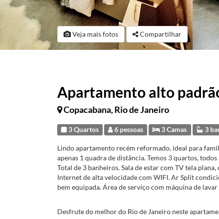
Veja mais fotos
Compartilhar
Apartamento alto padrão
Copacabana, Rio de Janeiro
3 Quartos
6 pessoas
3 Camas
3 ba
Lindo apartamento recém reformado, ideal para famíli
apenas 1 quadra de distância. Temos 3 quartos, todos 
Total de 3 banheiros. Sala de estar com TV tela plana,
Internet de alta velocidade com WIFI. Ar Split cond
bem equipada. Área de serviço com máquina de lavar e
Desfrute do melhor do Rio de Janeiro neste aparta