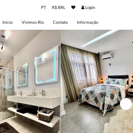
PT
R$ BRL
Login
Início
Vivimos Rio
Contato
Informação
Sobre nós
Termos de uso
Políticas de Privacidade