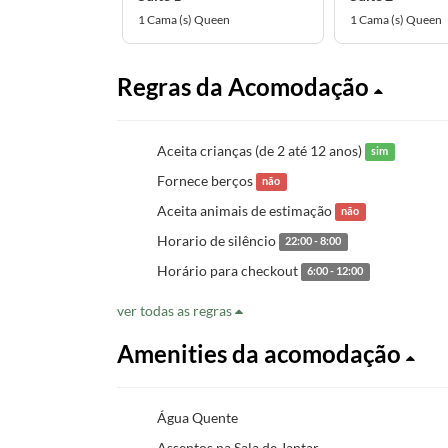
1 Cama (s) Queen
1 Cama (s) Queen
Regras da Acomodação
Aceita crianças (de 2 até 12 anos)
sim
Fornece berços
não
Aceita animais de estimação
não
Horario de silêncio
22:00 - 8:00
Horário para checkout
6:00 - 12:00
ver todas as regras
Amenities da acomodação
Água Quente
Assentos na Sala de Jantar