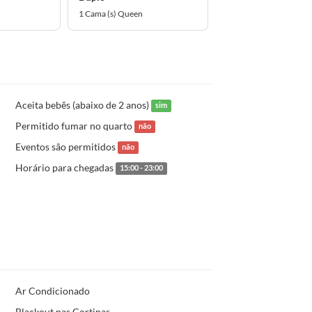
1 Cama (s) Queen
Aceita bebês (abaixo de 2 anos)
sim
Permitido fumar no quarto
não
Eventos são permitidos
não
Horário para chegadas
15:00 - 23:00
Ar Condicionado
Blackout nas Cortinas