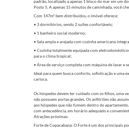
padrão, localizado a apenas 1 bloco do mar em um do
Posto 5. A apenas 15 minutos de caminhada, você che
Com 147m² bem distribuídos, o imóvel oferece:
• 3 dormitórios, sendo 2 suítes confortáveis;
• 1 banheiro social moderno;
• Sala ampla e arejada com cozinha americana integr
• Cozinha totalmente equipada com eletrodomésticos d
para o clima tropical;
• Área de serviço completa com máquina de lavar e s
Ideal para quem busca conforto, sofisticação e uma e
carioca.
Os hóspedes devem ter cuidado com os filhos, uma ve
não possuem portas grandes. Os anfitriões não assum
aos hóspedes que não fumem dentro do apartamento.
com antecedência, em horário adequado e convenient
Atrações próximas:
Forte de Copacabana: O Forte é um dos principais pon