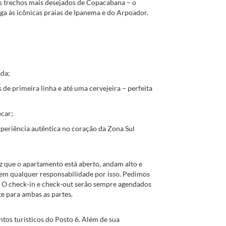
s trechos mais desejados de Copacabana – o
ga às icônicas praias de Ipanema e do Arpoador.
ada;
e primeira linha e até uma cervejeira – perfeita
ecar;
xperiência autêntica no coração da Zona Sul
z que o apartamento está aberto, andam alto e
em qualquer responsabilidade por isso. Pedimos
 O check-in e check-out serão sempre agendados
e para ambas as partes.
tos turísticos do Posto 6. Além de sua